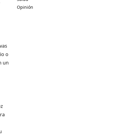
e
Opinión
ivas
io o
n un
ez
ara
u