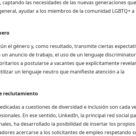
l, captando las necesidades de las nuevas generaciones qu
 general, ayudar a los miembros de la comunidad LGBTQ+ a
nero
gún el género y, como resultado, transmite ciertas expectat
n un anuncio de trabajo, el uso de un lenguaje discriminator
ritarios a postularse a vacantes que explícitamente revela
ilizar un lenguaje neutro que manifieste atención a la
de reclutamiento
edicadas a cuestiones de diversidad e inclusión son cada v
ionales. En ese sentido, LinkedIn, la principal red social p
nales, ha desarrollado la posibilidad de insertar los propios
tadores acercarse a los solicitantes de empleo respetando s