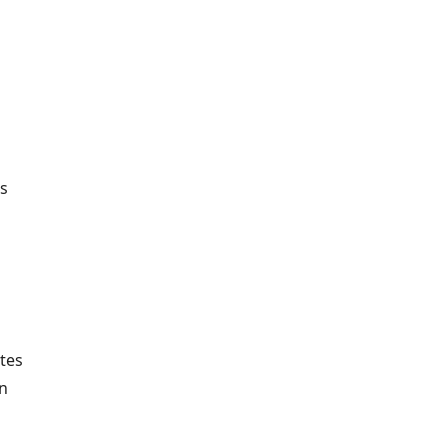
as
tes
in