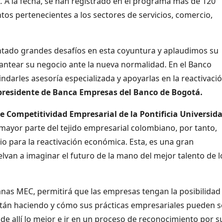
r
.
A la fecha, se han registrado en el programa más de 120
s pertenecientes a los sectores de servicios, comercio,
ado grandes desafíos en esta coyuntura y aplaudimos su
lantear su negocio ante la nueva normalidad. En el Banco
darles asesoría especializada y apoyarlas en la reactivaci
presidente de Banca Empresas del Banco de Bogotá.
de Competitividad Empresarial de la Pontificia Universid
mayor parte del tejido empresarial colombiano, por tanto,
o para la reactivación económica. Esta, es una gran
an a imaginar el futuro de la mano del mejor talento de l
s MEC, permitirá que las empresas tengan la posibilidad
stán haciendo y cómo sus prácticas empresariales pueden s
 allí lo mejor e ir en un proceso de reconocimiento por s