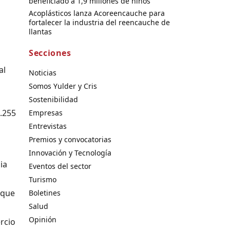
beneficiado a 1,9 millones de niños
Acoplásticos lanza Acoreencauche para
fortalecer la industria del reencauche de
llantas
Secciones
al
Noticias
Somos Yulder y Cris
Sostenibilidad
2.255
Empresas
Entrevistas
Premios y convocatorias
Innovación y Tecnología
ia
Eventos del sector
Turismo
 que
Boletines
Salud
Opinión
rcio