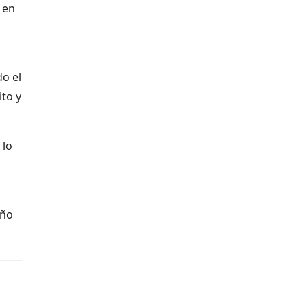
 en
do el
ito y
 lo
año