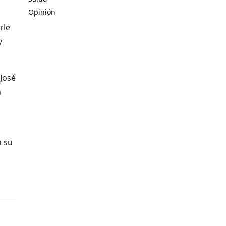
Opinión
rle
y
José
n
a su