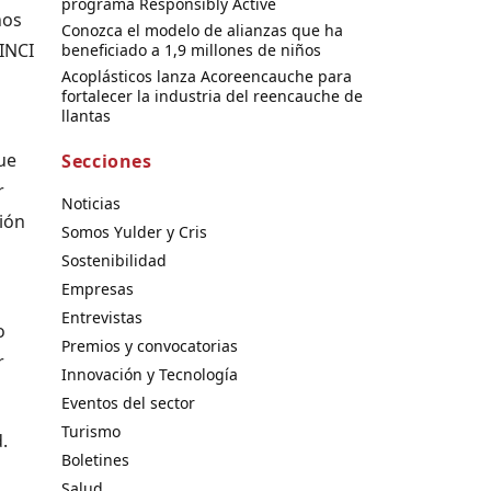
programa Responsibly Active
hos
Conozca el modelo de alianzas que ha
INCI
beneficiado a 1,9 millones de niños
Acoplásticos lanza Acoreencauche para
fortalecer la industria del reencauche de
llantas
ue
Secciones
r
Noticias
ión
Somos Yulder y Cris
Sostenibilidad
Empresas
Entrevistas
o
Premios y convocatorias
r
Innovación y Tecnología
Eventos del sector
Turismo
.
Boletines
Salud