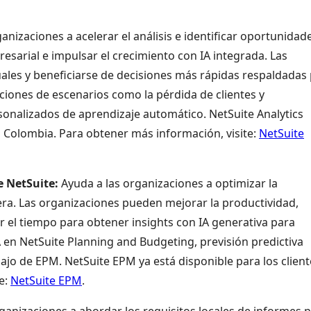
anizaciones a acelerar el análisis e identificar oportunidad
resarial e impulsar el crecimiento con IA integrada. Las
ales y beneficiarse de decisiones más rápidas respaldadas
cciones de escenarios como la pérdida de clientes y
onalizados de aprendizaje automático. NetSuite Analytics
n Colombia. Para obtener más información, visite:
NetSuite
e NetSuite:
Ayuda a las organizaciones a optimizar la
iera. Las organizaciones pueden mejorar la productividad,
ar el tiempo para obtener insights con IA generativa para
 en NetSuite Planning and Budgeting, previsión predictiva
bajo de EPM. NetSuite EPM ya está disponible para los clien
e:
NetSuite EPM
.
ganizaciones a abordar los requisitos locales de informes 