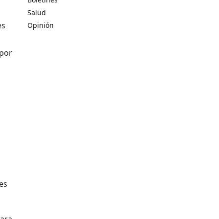
Salud
es
Opinión
 por
tes
para