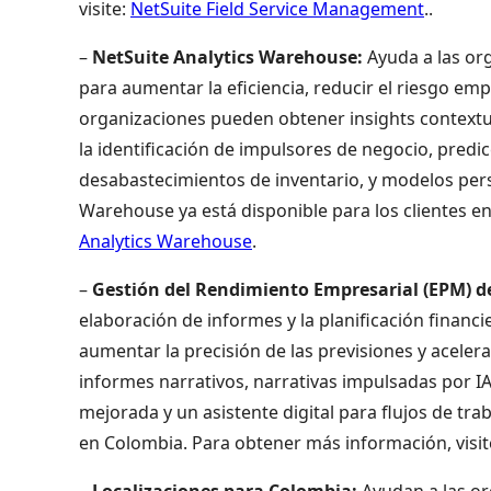
visite:
NetSuite Field Service Management
..
–
NetSuite Analytics Warehouse:
Ayuda a las org
para aumentar la eficiencia, reducir el riesgo emp
organizaciones pueden obtener insights contextu
la identificación de impulsores de negocio, predi
desabastecimientos de inventario, y modelos pers
Warehouse ya está disponible para los clientes e
Analytics Warehouse
.
–
Gestión del Rendimiento Empresarial (EPM) d
elaboración de informes y la planificación financ
aumentar la precisión de las previsiones y aceler
informes narrativos, narrativas impulsadas por IA
mejorada y un asistente digital para flujos de tra
en Colombia. Para obtener más información, visit
–
Localizaciones para Colombia:
Ayudan a las or