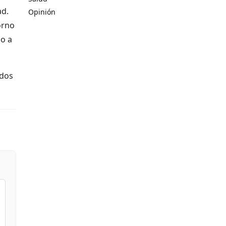
ad.
Opinión
orno
do a
ados