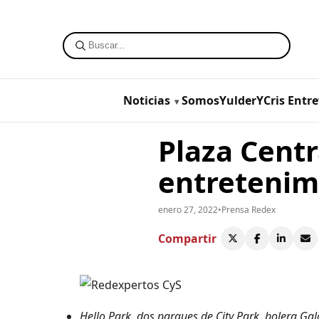
Noticias
SomosYulderYCris
Entre
Plaza Centr
entretenim
enero 27, 2022
•
Prensa Redex
Compartir
Hello Park, dos parques de City Park, bolera Gal