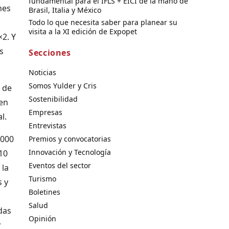
fundamental para el IFLS + EICI de la mano de
nes
Brasil, Italia y México
Todo lo que necesita saber para planear su
visita a la XI edición de Expopet
×2. Y
s
Secciones
Noticias
Somos Yulder y Cris
 de
Sostenibilidad
 en
Empresas
l.
Entrevistas
.000
Premios y convocatorias
Innovación y Tecnología
10
Eventos del sector
 la
Turismo
s y
Boletines
Salud
das
Opinión
y