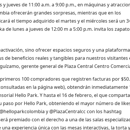
s y jueves de 11:00 a.m. a 9:00 p.m., en máquinas y atraccio
lombia ofrecerán grandes sorpresas, mientras que en los
ará el tiempo adquirido el martes y el miércoles será un 3
ka de lunes a jueves de 12:00 m a 5:00 p.m. invita los zapato
activación, sino ofrecer espacios seguros y una plataforma
s de beneficios reales y tangibles para nuestros visitantes
eguízamo, gerente general de Plaza Central Centro Comercia
s primeros 100 compradores que registren facturas por $50
consultadas en la página web), obtendrán inmediatamente 
orial Hello Park. Y hasta el 16 de febrero, el que comparta
su paso por Hello Park, obteniendo el mayor número de like
@helloparkcolombia y @PlazaCentralcc con los hashtag
erá premiado con el derecho a una de las salas especializa
e una experiencia única con las mesas interactivas, la torta 