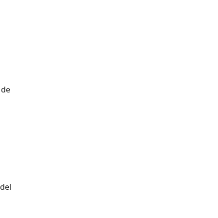
 de
del
a