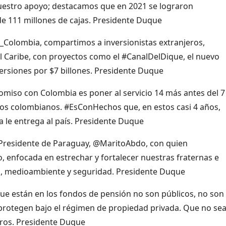
nuestro apoyo; destacamos que en 2021 se lograron
de 111 millones de cajas. Presidente Duque
I_Colombia, compartimos a inversionistas extranjeros,
l Caribe, con proyectos como el #CanalDelDique, el nuevo
ersiones por $7 billones. Presidente Duque
iso con Colombia es poner al servicio 14 más antes del 7
 los colombianos. #EsConHechos que, en estos casi 4 años,
 le entrega al país. Presidente Duque
 Presidente de Paraguay, @MaritoAbdo, con quien
 enfocada en estrechar y fortalecer nuestras fraternas e
ón, medioambiente y seguridad. Presidente Duque
ue están en los fondos de pensión no son públicos, no son 
y protegen bajo el régimen de propiedad privada. Que no se
reros. Presidente Duque