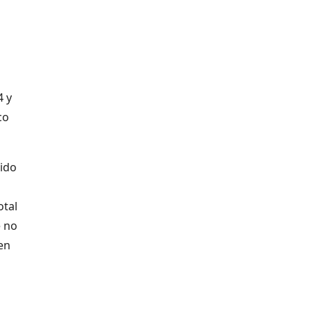
4 y
co
tido
otal
e no
en