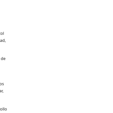
Rol
dad,
 de
os
r,
ollo