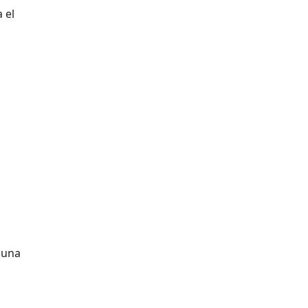
 el
 una