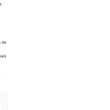
s
s de
país