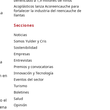
beneficiado a 1,9 millones de niños
Acoplásticos lanza Acoreencauche para
fortalecer la industria del reencauche de
na
llantas
Secciones
Noticias
Somos Yulder y Cris
Sostenibilidad
Empresas
Entrevistas
da
Premios y convocatorias
Innovación y Tecnología
n en
Eventos del sector
Turismo
Boletines
Salud
o el
Opinión
rena