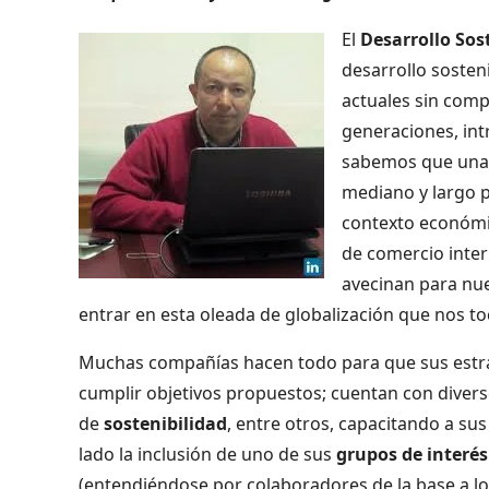
El
Desarrollo Sos
desarrollo sosten
actuales sin comp
generaciones, int
sabemos que una 
mediano y largo p
contexto económi
de comercio inter
avecinan para nue
entrar en esta oleada de globalización que nos t
Muchas compañías hacen todo para que sus estrat
cumplir objetivos propuestos; cuentan con divers
de
sostenibilidad
, entre otros, capacitando a su
lado la inclusión de uno de sus
grupos de interé
(entendiéndose por colaboradores de la base a lo