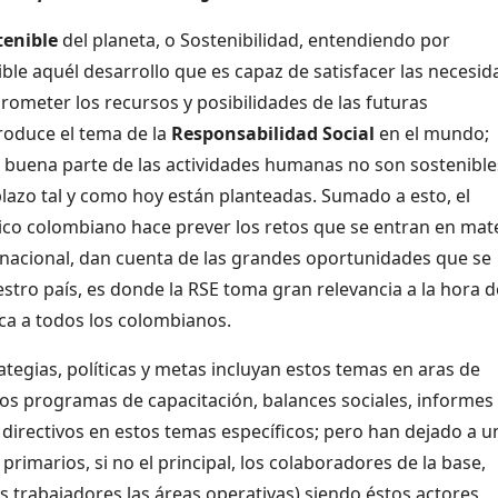
tenible
del planeta, o Sostenibilidad, entendiendo por
ible aquél desarrollo que es capaz de satisfacer las necesi
rometer los recursos y posibilidades de las futuras
roduce el tema de la
Responsabilidad Social
en el mundo;
buena parte de las actividades humanas no son sostenible
lazo tal y como hoy están planteadas. Sumado a esto, el
co colombiano hace prever los retos que se entran en mat
nacional, dan cuenta de las grandes oportunidades que se
stro país, es donde la RSE toma gran relevancia a la hora d
oca a todos los colombianos.
egias, políticas y metas incluyan estos temas en aras de
os programas de capacitación, balances sociales, informes
s directivos en estos temas específicos; pero han dejado a u
s
primarios, si no el principal, los colaboradores de la base,
s trabajadores las áreas operativas) siendo éstos actores