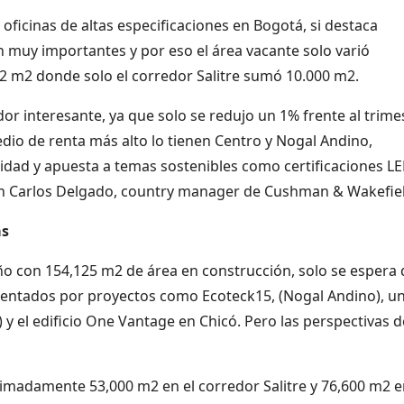
ficinas de altas especificaciones en Bogotá, si destaca
muy importantes y por eso el área vacante solo varió
82 m2 donde solo el corredor Salitre sumó 10.000 m2.
ador interesante, ya que solo se redujo un 1% frente al trime
edio de renta más alto lo tienen Centro y Nogal Andino,
alidad y apuesta a temas sostenibles como certificaciones LE
an Carlos Delgado, country manager de Cushman & Wakefiel
as
o con 154,125 m2 de área en construcción, solo se espera
sentados por proyectos como Ecoteck15, (Nogal Andino), u
 y el edificio One Vantage en Chicó. Pero las perspectivas d
ximadamente 53,000 m2 en el corredor Salitre y 76,600 m2 e