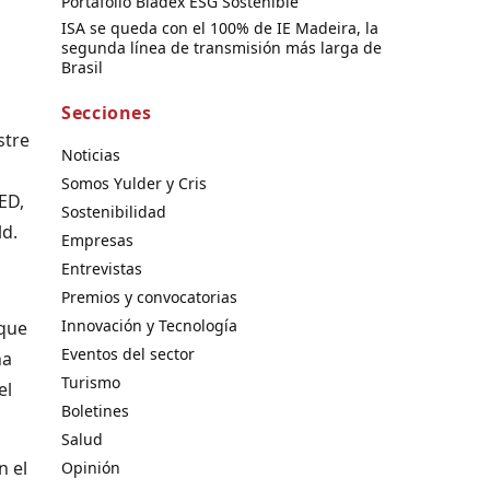
Portafolio Bladex ESG Sostenible
ISA se queda con el 100% de IE Madeira, la
segunda línea de transmisión más larga de
Brasil
Secciones
stre
Noticias
Somos Yulder y Cris
ED,
Sostenibilidad
d.
Empresas
Entrevistas
Premios y convocatorias
Innovación y Tecnología
 que
Eventos del sector
na
Turismo
el
Boletines
Salud
n el
Opinión