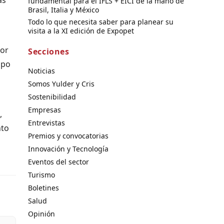
fundamental para el IFLS + EICI de la mano de
Brasil, Italia y México
Todo lo que necesita saber para planear su
visita a la XI edición de Expopet
por
Secciones
upo
Noticias
Somos Yulder y Cris
Sostenibilidad
Empresas
,
Entrevistas
nto
Premios y convocatorias
Innovación y Tecnología
Eventos del sector
Turismo
Boletines
Salud
Opinión