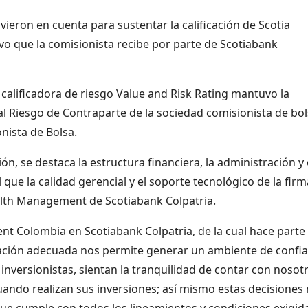
vieron en cuenta para sustentar la calificación de Scotia
ivo que la comisionista recibe por parte de Scotiabank
 calificadora de riesgo Value and Risk Rating mantuvo la
 al Riesgo de Contraparte de la sociedad comisionista de bo
nista de Bolsa.
ón, se destaca la estructura financiera, la administración y 
l que la calidad gerencial y el soporte tecnológico de la firm
alth Management de Scotiabank Colpatria.
 Colombia en Scotiabank Colpatria, de la cual hace parte
ficación adecuada nos permite generar un ambiente de confi
nversionistas, sientan la tranquilidad de contar con nosot
uando realizan sus inversiones; así mismo estas decisiones
e cumple con todos los lineamientos y condiciones exigid