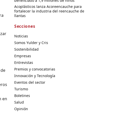
beneficiado a 1,9 millones de niños
Acoplásticos lanza Acoreencauche para
fortalecer la industria del reencauche de
ra
llantas
Secciones
nzar
Noticias
Somos Yulder y Cris
Sostenibilidad
Empresas
Entrevistas
Premios y convocatorias
 de
Innovación y Tecnología
Eventos del sector
eros
Turismo
Boletines
n en
Salud
Opinión