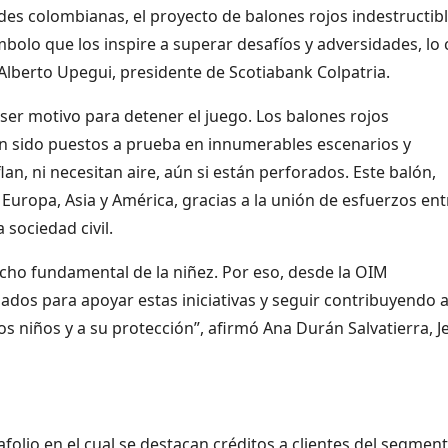
es colombianas, el proyecto de balones rojos indestructib
mbolo que los inspire a superar desafíos y adversidades, lo 
lberto Upegui, presidente de Scotiabank Colpatria.
 ser motivo para detener el juego. Los balones rojos
an sido puestos a prueba en innumerables escenarios y
n, ni necesitan aire, aún si están perforados. Este balón,
 Europa, Asia y América, gracias a la unión de esfuerzos ent
 sociedad civil.
recho fundamental de la niñez. Por eso, desde la OIM
dos para apoyar estas iniciativas y seguir contribuyendo a
s niños y a su protección”, afirmó Ana Durán Salvatierra, J
olio en el cual se destacan créditos a clientes del segmen