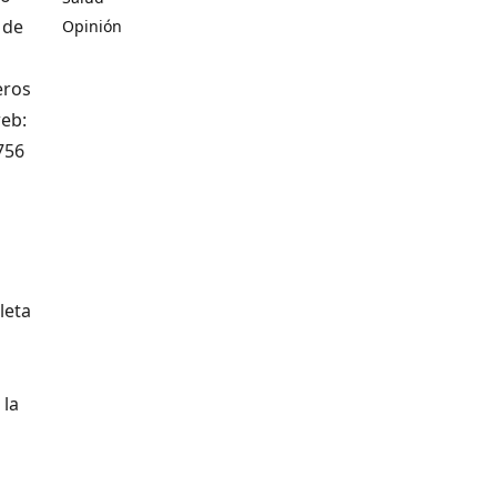
 de
Opinión
eros
web:
756
leta
 la