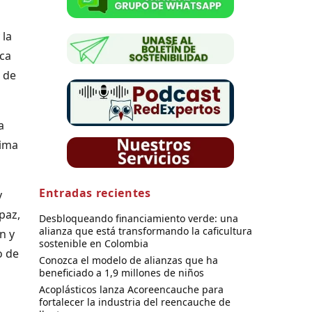
 la
ica
d de
a
lima
Entradas recientes
y
paz,
Desbloqueando financiamiento verde: una
alianza que está transformando la caficultura
n y
sostenible en Colombia
o de
Conozca el modelo de alianzas que ha
beneficiado a 1,9 millones de niños
Acoplásticos lanza Acoreencauche para
fortalecer la industria del reencauche de