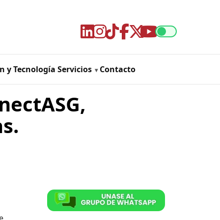
n y Tecnología
Servicios
Contacto
onectASG,
s.
e