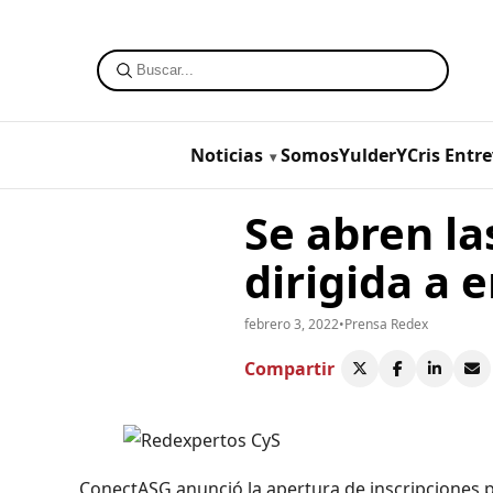
Noticias
SomosYulderYCris
Entre
Se abren la
dirigida a 
febrero 3, 2022
•
Prensa Redex
Compartir
ConectASG anunció la apertura de inscripciones p