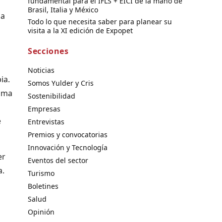
fundamental para el IFLS + EICI de la mano de
Brasil, Italia y México
ia
Todo lo que necesita saber para planear su
visita a la XI edición de Expopet
Secciones
Noticias
ia.
Somos Yulder y Cris
toma
Sostenibilidad
Empresas
e
Entrevistas
Premios y convocatorias
Innovación y Tecnología
er
Eventos del sector
a.
Turismo
Boletines
Salud
Opinión