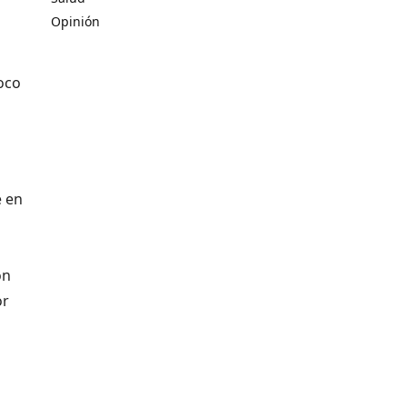
Opinión
oco
e en
on
or