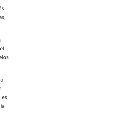
ás
as,
a
el
elos
co
n
 es
ia