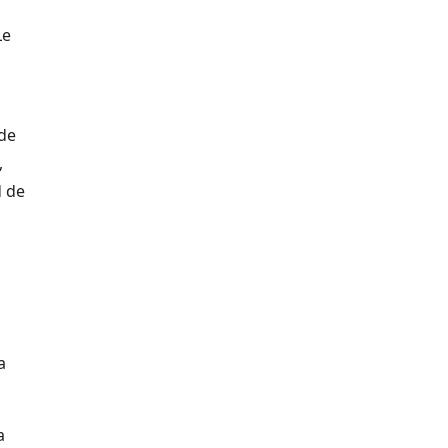
Le
 de
,
d de
a
a