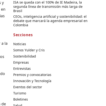
ISA se queda con el 100% de IE Madeira, la
s y
segunda línea de transmisión más larga de
r en
Brasil
ias
CEOs, inteligencia artificial y sostenibilidad: el
debate que marcará la agenda empresarial en
Colombia
Secciones
 a la
Noticias
Somos Yulder y Cris
Sostenibilidad
cos
Empresas
Entrevistas
ndo
Premios y convocatorias
Innovación y Tecnología
Eventos del sector
Turismo
Boletines
a de
Salud