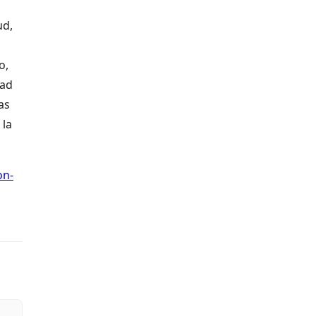
ud,
o,
dad
as
 la
on-