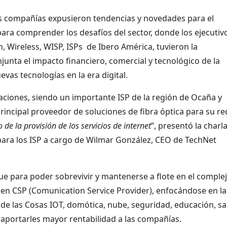
tas compañías expusieron tendencias y novedades para el
ara comprender los desafíos del sector, donde los ejecutiv
, Wireless, WISP, ISPs de Ibero América, tuvieron la
unta el impacto financiero, comercial y tecnológico de la
as tecnologías en la era digital.
ciones, siendo un importante ISP de la región de Ocaña y
incipal proveedor de soluciones de fibra óptica para su re
o de la provisión de los servicios de internet
”, presentó la charl
ara los ISP a cargo de Wilmar González, CEO de TechNet
ue para poder sobrevivir y mantenerse a flote en el comple
 en CSP (Comunication Service Provider), enfocándose en la
t de las Cosas IOT, domótica, nube, seguridad, educación, s
portarles mayor rentabilidad a las compañías.