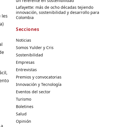
un referente en sostenibilidad
Lafayette: más de ocho décadas tejiendo
innovación, sostenibilidad y desarrollo para
 les
Colombia
a)
Secciones
Noticias
al
Somos Yulder y Cris
de
Sostenibilidad
Empresas
Entrevistas
cil,
Premios y convocatorias
iento
Innovación y Tecnología
Eventos del sector
Turismo
Boletines
Salud
Opinión
 a