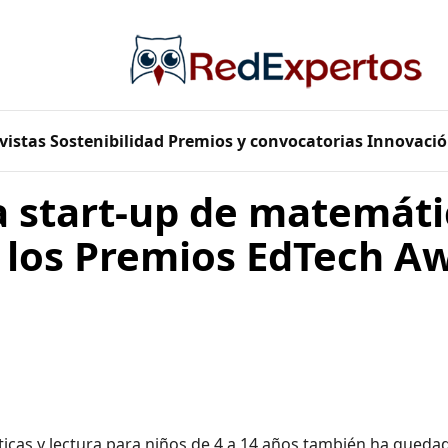
vistas
Sostenibilidad
Premios y convocatorias
Innovació
a start-up de matemáti
n los Premios EdTech A
icas y lectura para niños de 4 a 14 años también ha queda