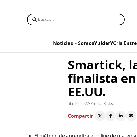
Noticias
SomosYulderYCris
Entre
Smartick, l
finalista e
EE.UU.
abril 6, 2022
•
Prensa Redex
Compartir
El método de aprendizaje online de matemát