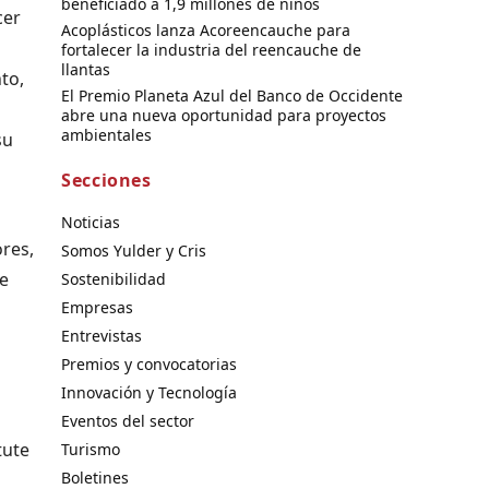
beneficiado a 1,9 millones de niños
cer
Acoplásticos lanza Acoreencauche para
fortalecer la industria del reencauche de
llantas
to,
El Premio Planeta Azul del Banco de Occidente
abre una nueva oportunidad para proyectos
ambientales
su
Secciones
Noticias
res,
Somos Yulder y Cris
de
Sostenibilidad
Empresas
Entrevistas
Premios y convocatorias
Innovación y Tecnología
Eventos del sector
tute
Turismo
Boletines