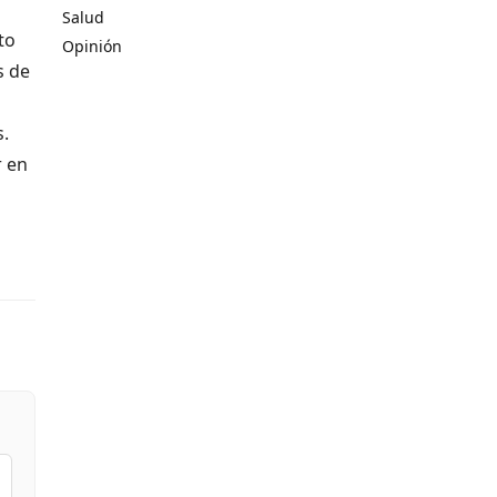
Salud
to
Opinión
s de
s.
r en