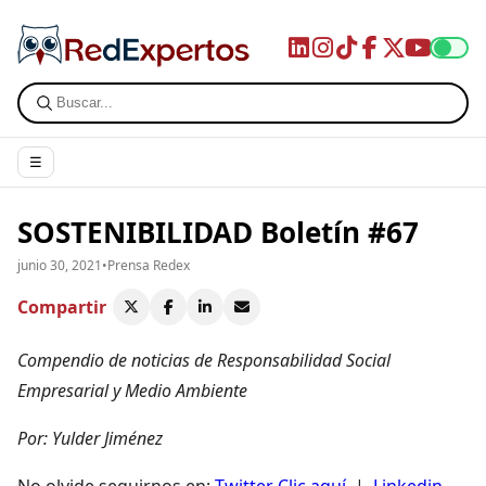
☰
SOSTENIBILIDAD Boletín #67
junio 30, 2021
•
Prensa Redex
Compartir
Compendio de noticias de Responsabilidad Social
Empresarial y Medio Ambiente
Por: Yulder Jiménez
No olvide seguirnos en;
Twitter Clic aquí
, |
Linkedin