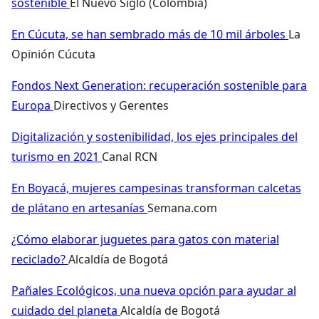
sostenible
El Nuevo Siglo (Colombia)
En Cúcuta, se han sembrado más de 10 mil árboles
La
Opinión Cúcuta
Fondos Next Generation: recuperación sostenible para
Europa
Directivos y Gerentes
Digitalización y sostenibilidad, los ejes principales del
turismo en 2021
Canal RCN
En Boyacá, mujeres campesinas transforman calcetas
de plátano en artesanías
Semana.com
¿Cómo elaborar juguetes para gatos con material
reciclado?
Alcaldía de Bogotá
Pañales Ecológicos, una nueva opción para ayudar al
cuidado del planeta
Alcaldía de Bogotá