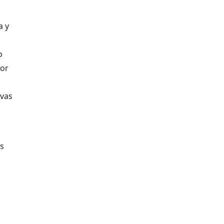
a y
o
por
evas
as