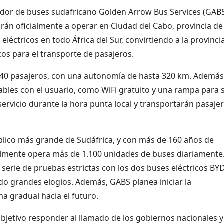
ador de buses sudafricano Golden Arrow Bus Services (GAB
án oficialmente a operar en Ciudad del Cabo, provincia de
léctricos en todo África del Sur, convirtiendo a la provinci
cos para el transporte de pasajeros.
e 40 pasajeros, con una autonomía de hasta 320 km. Además
les con el usuario, como WiFi gratuito y una rampa para si
servicio durante la hora punta local y transportarán pasaje
blico más grande de Sudáfrica, y con más de 160 años de
almente opera más de 1.100 unidades de buses diariamente
erie de pruebas estrictas con los dos buses eléctricos BYD
do grandes elogios. Además, GABS planea iniciar la
ma gradual hacia el futuro.
objetivo responder al llamado de los gobiernos nacionales y