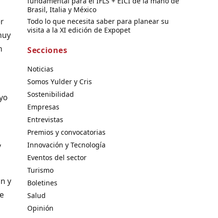
fundamental para el IFLS + EICI de la mano de
Brasil, Italia y México
er
Todo lo que necesita saber para planear su
visita a la XI edición de Expopet
muy
n
Secciones
Noticias
Somos Yulder y Cris
Sostenibilidad
ayo
Empresas
Entrevistas
Premios y convocatorias
Innovación y Tecnología
y
Eventos del sector
Turismo
ón y
Boletines
de
Salud
Opinión