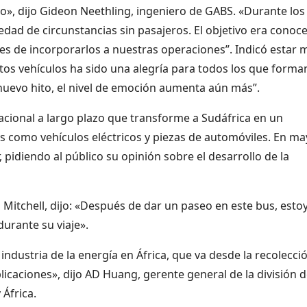
o», dijo Gideon Neethling, ingeniero de GABS. «Durante los
ad de circunstancias sin pasajeros. El objetivo era conoc
s de incorporarlos a nuestras operaciones”. Indicó estar 
estos vehículos ha sido una alegría para todos los que forma
nuevo hito, el nivel de emoción aumenta aún más”.
cional a largo plazo que transforme a Sudáfrica en un
os como vehículos eléctricos y piezas de automóviles. En m
 pidiendo al público su opinión sobre el desarrollo de la
 Mitchell, dijo: «Después de dar un paseo en este bus, esto
urante su viaje».
ndustria de la energía en África, que va desde la recolecci
icaciones», dijo AD Huang, gerente general de la división 
África.