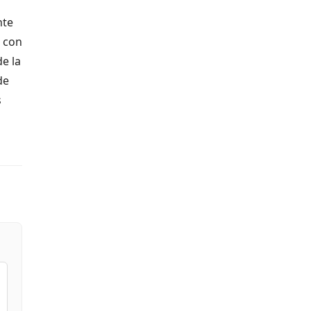
nte
, con
e la
de
s