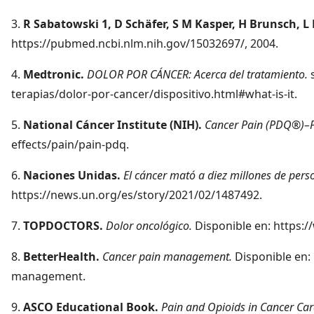
3.
R Sabatowski 1, D Schäfer, S M Kasper, H Brunsch, L
https://pubmed.ncbi.nlm.nih.gov/15032697/, 2004.
4.
Medtronic.
DOLOR POR CÁNCER: Acerca del tratamiento.
terapias/dolor-por-cancer/dispositivo.html#what-is-it.
5.
National Cáncer Institute (NIH).
Cancer Pain (PDQ®)–P
effects/pain/pain-pdq.
6.
Naciones Unidas.
El cáncer mató a diez millones de pers
https://news.un.org/es/story/2021/02/1487492.
7.
TOPDOCTORS.
Dolor oncológico.
Disponible en: https:
8.
BetterHealth.
Cancer pain management.
Disponible en:
management.
9.
ASCO Educational Book.
Pain and Opioids in Cancer Care