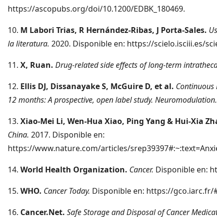
https://ascopubs.org/doi/10.1200/EDBK_180469.
10.
M Labori Trias, R Hernández-Ribas, J Porta-Sales.
Us
la literatura.
2020. Disponible en: https://scielo.isciii.es
11.
X, Ruan.
Drug-related side effects of long-term intrathe
12.
Ellis DJ, Dissanayake S, McGuire D, et al.
Continuous 
12 months: A prospective, open label study. Neuromodulation
13.
Xiao-Mei Li, Wen-Hua Xiao, Ping Yang & Hui-Xia Zh
China.
2017. Disponible en:
https://www.nature.com/articles/srep39397#:~:text=
14.
World Health Organization.
Cancer.
Disponible en: h
15.
WHO.
Cancer Today.
Disponible en: https://gco.iarc.fr
16.
Cancer.Net.
Safe Storage and Disposal of Cancer Medica