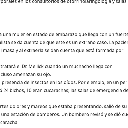
orporales en los consultorios de otorrinolaringología y salas
a una mujer en estado de embarazo que llega con un fuert
alista se da cuenta de que este es un extraño caso. La pacie
al masa y al extraerla se dan cuenta que está formada por
 tratará el Dr. Mellick cuando un muchacho llega con
ncluso amenazan su ojo.
 presencia de insectos en los oídos. Por ejemplo, en un pe
ó 24 bichos, 10 eran cucarachas; las salas de emergencia d
rtes dolores y mareos que estaba presentando, salió de su
da, una estación de bomberos. Un bombero revisó y se dió c
ucaracha.