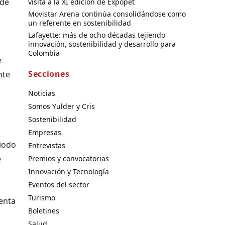
 de
visita a la XI edición de Expopet
Movistar Arena continúa consolidándose como
un referente en sostenibilidad
Lafayette: más de ocho décadas tejiendo
innovación, sostenibilidad y desarrollo para
Colombia
e
Secciones
nte
Noticias
Somos Yulder y Cris
Sostenibilidad
Empresas
riodo
Entrevistas
e
Premios y convocatorias
Innovación y Tecnología
Eventos del sector
Turismo
uenta
Boletines
Salud