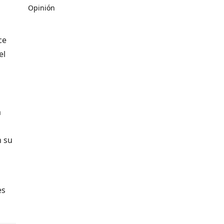
Opinión
ce
el
a
n su
es