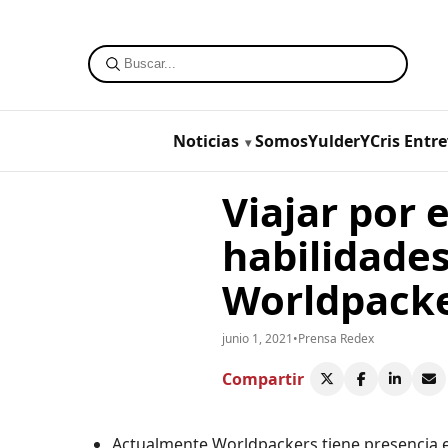
Noticias
SomosYulderYCris
Entre
Viajar por
habilidades
Worldpacke
junio 1, 2021
•
Prensa Redex
Compartir
Actualmente Worldpackers tiene presencia en