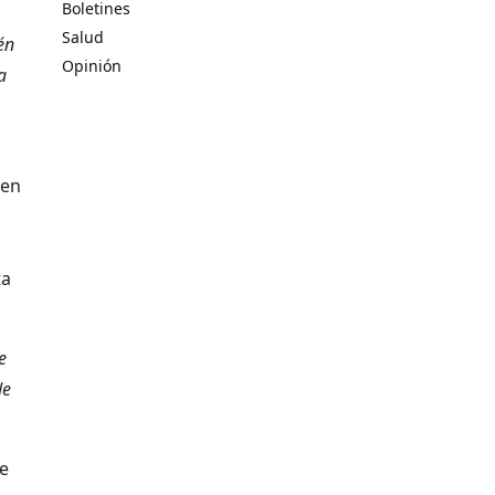
Boletines
Salud
én
Opinión
a
 en
ta
e
de
de