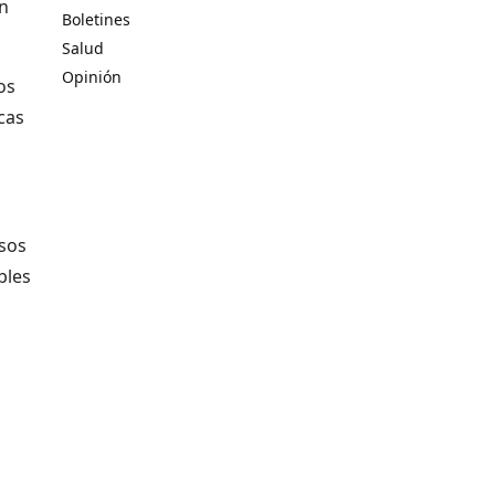
on
Boletines
Salud
Opinión
os
cas
esos
bles
n