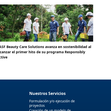
ASF Beauty Care Solutions avanza en sostenibilidad al
lcanzar el primer hito de su programa Responsibly
ctive
Nuestros Servicios
Formulación y/o ejecución de
proyectos
Creación de un modelo de