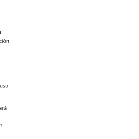
u
ción
s
luso
ará
en