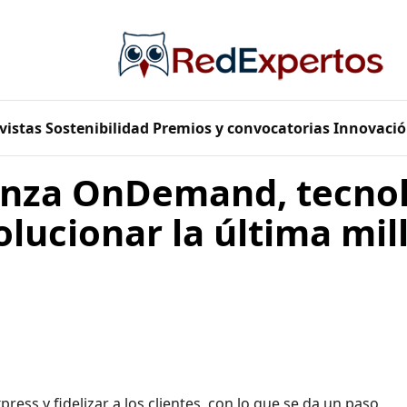
vistas
Sostenibilidad
Premios y convocatorias
Innovació
anza OnDemand, tecno
olucionar la última mill
ess y fidelizar a los clientes, con lo que se da un paso