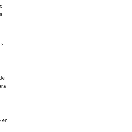
lo
la
ás
 de
era
o en