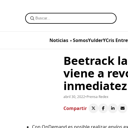
Noticias
SomosYulderYCris
Entre
Beetrack l
viene a rev
inmediatez
abril 30, 2022
•
Prensa Redex
Compartir
Con OnDemand es posible realizar envíos expr