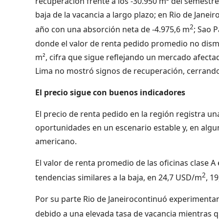
recuperación frente a los -30.950 m² del semestre
baja de la vacancia a largo plazo; en Rio de Janei
2
año con una absorción neta de -4.975,6 m
; Sao 
donde el valor de renta pedido promedio no dismi
m², cifra que sigue reflejando un mercado afectad
Lima no mostró signos de recuperación, cerrando
El precio sigue con buenos indicadores
El precio de renta pedido en la región registra una
oportunidades en un escenario estable y, en algun
americano.
El valor de renta promedio de las oficinas clase 
2
tendencias similares a la baja, en 24,7 USD/m
, 1
Por su parte Rio de Janeirocontinuó experimenta
debido a una elevada tasa de vacancia mientras q