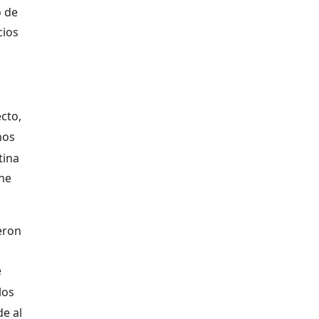
o de
cios
cto,
nos
tina
ene
eron
e
los
de al