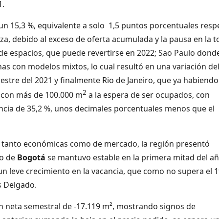
1.
un 15,3 %, equivalente a solo 1,5 puntos porcentuales resp
lza, debido al exceso de oferta acumulada y la pausa en la 
de espacios, que puede revertirse en 2022; Sao Paulo dond
as con modelos mixtos, lo cual resultó en una variación de
estre del 2021 y finalmente Rio de Janeiro, que ya habiendo
2
a con más de 100.000 m
a la espera de ser ocupados, con
ancia de 35,2 %, unos decimales porcentuales menos que el
as tanto económicas como de mercado, la región presentó
io de
Bogotá
se mantuvo estable en la primera mitad del añ
un leve crecimiento en la vacancia, que como no supera el 
s Delgado.
n neta semestral de -17.119 m², mostrando signos de