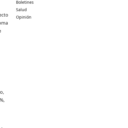
Boletines
Salud
ecto
Opinión
toma
e
l
o,
1%,