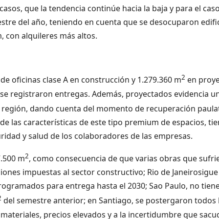
 casos, que la tendencia continúe hacia la baja y para el cas
tre del año, teniendo en cuenta que se desocuparon edifi
 con alquileres más altos.
2
de oficinas clase A en construcción y 1.279.360 m
en proye
se registraron entregas. Además, proyectados evidencia u
 región, dando cuenta del momento de recuperación paula
nde las características de este tipo premium de espacios, ti
guridad y salud de los colaboradores de las empresas.
2
7.500 m
, como consecuencia de que varias obras que sufri
ciones impuestas al sector constructivo; Rio de Janeirosigue
ogramados para entrega hasta el 2030; Sao Paulo, no tien
2
del semestre anterior; en Santiago, se postergaron todos 
materiales, precios elevados y a la incertidumbre que sacu