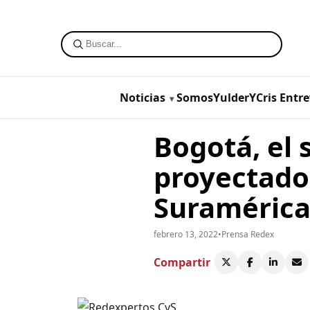
Noticias
SomosYulderYCris
Entre
Bogotá, el
proyectado
Suraméric
febrero 13, 2022
•
Prensa Redex
Compartir