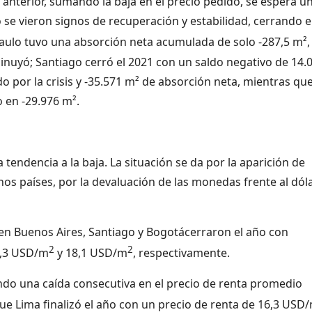
 anterior, sumando la baja en el precio pedido, se espera u
ro se vieron signos de recuperación y estabilidad, cerrando e
Paulo tuvo una absorción neta acumulada de solo -287,5 m²,
nuyó; Santiago cerró el 2021 con un saldo negativo de 14.
o por la crisis y -35.571 m² de absorción neta, mientras qu
 en -29.976 m².
 tendencia a la baja. La situación se da por la aparición de
os países, por la devaluación de las monedas frente al dól
A en Buenos Aires, Santiago y Bogotácerraron el año con
2
2
9,3 USD/m
y 18,1 USD/m
, respectivamente.
ndo una caída consecutiva en el precio de renta promedio
ue Lima finalizó el año con un precio de renta de 16,3 USD