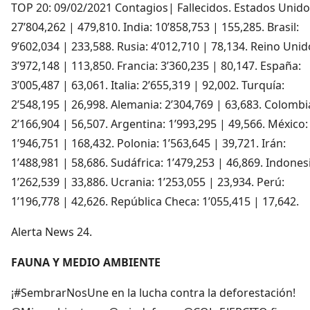
TOP 20: 09/02/2021 Contagios| Fallecidos. Estados Unido
27’804,262 | 479,810. India: 10’858,753 | 155,285. Brasil:
9’602,034 | 233,588. Rusia: 4’012,710 | 78,134. Reino Unid
3’972,148 | 113,850. Francia: 3’360,235 | 80,147. España:
3’005,487 | 63,061. Italia: 2’655,319 | 92,002. Turquía:
2’548,195 | 26,998. Alemania: 2’304,769 | 63,683. Colombi
2’166,904 | 56,507. Argentina: 1’993,295 | 49,566. México:
1’946,751 | 168,432. Polonia: 1’563,645 | 39,721. Irán:
1’488,981 | 58,686. Sudáfrica: 1’479,253 | 46,869. Indones
1’262,539 | 33,886. Ucrania: 1’253,055 | 23,934. Perú:
1’196,778 | 42,626. República Checa: 1’055,415 | 17,642.
Alerta News 24.
FAUNA Y MEDIO AMBIENTE
¡#SembrarNosUne en la lucha contra la deforestación!