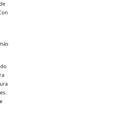
 de
 Con
 más
ado
ra
tura
es.
ue