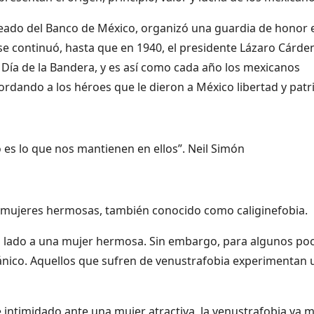
leado del Banco de México, organizó una guardia de honor 
se continuó, hasta que en 1940, el presidente Lázaro Cárde
l Día de la Bandera, y es así como cada año los mexicanos
ordando a los héroes que le dieron a México libertad y patri
lo es lo que nos mantienen en ellos”. Neil Simón
as mujeres hermosas, también conocido como caliginefobia.
u lado a una mujer hermosa. Sin embargo, para algunos po
ánico. Aquellos que sufren de venustrafobia experimentan 
 intimidado ante una mujer atractiva, la venustrafobia va 