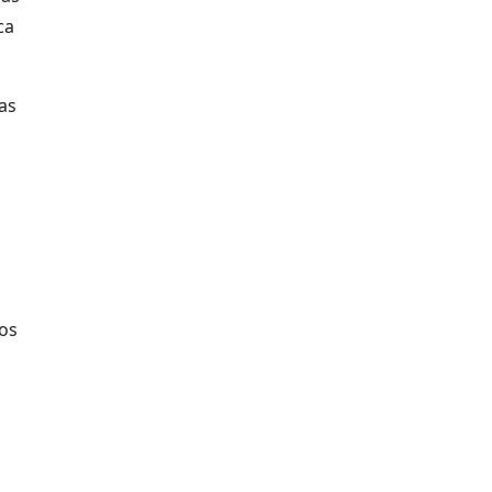
ca
as
sos