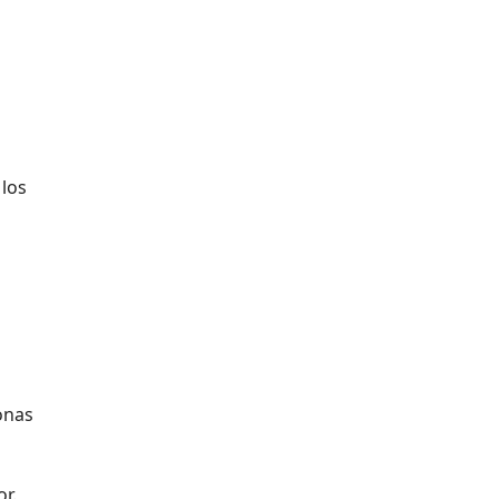
 los
onas
r.