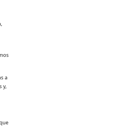
,
amos
as a
 y,
 que