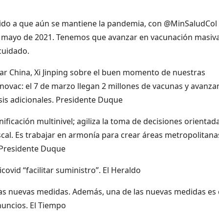
ido a que aún se mantiene la pandemia, con @MinSaludCol
e mayo de 2021. Tenemos que avanzar en vacunación masiva
cuidado.
ar China, Xi Jinping sobre el buen momento de nuestras
Sinovac: el 7 de marzo llegan 2 millones de vacunas y avanz
sis adicionales. Presidente Duque
ficación multinivel; agiliza la toma de decisiones orientad
iscal. Es trabajar en armonía para crear áreas metropolitanas
. Presidente Duque
ovid “facilitar suministro”. El Heraldo
las nuevas medidas. Además, una de las nuevas medidas es
nuncios. El Tiempo