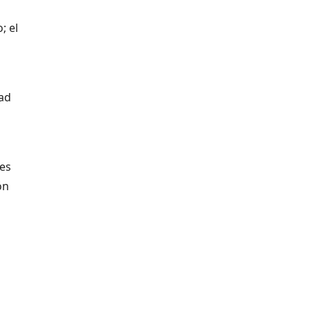
; el
dad
fes
ón