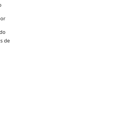
o
dor
ido
as de