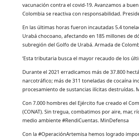
vacunación contra el covid-19. Avanzamos a buen
Colombia se reactiva con responsabilidad. Presi
En las últimas horas fueron incautadas 5.4 tonela
Urabá chocoano, afectando en 185 millones de dól
subregión del Golfo de Urabá. Armada de Colomb
‘Esta tributaria busca el mayor recaudo de los úl
Durante el 2021 erradicamos más de 37.800 hectárea
narcotráfico; más de 311 toneladas de cocaína in
procesamiento de sustancias ilícitas destruídas.
Con 7.000 hombres del Ejército fue creado el Co
(CONAT). Sin tregua, combatimos por aire, mar, río 
medio ambiente #RendiCuentas. MinDefensa
Con la #OperaciónArtemisa hemos logrado import