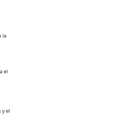
 la
a el
 y el