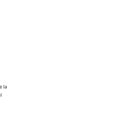
e la
l