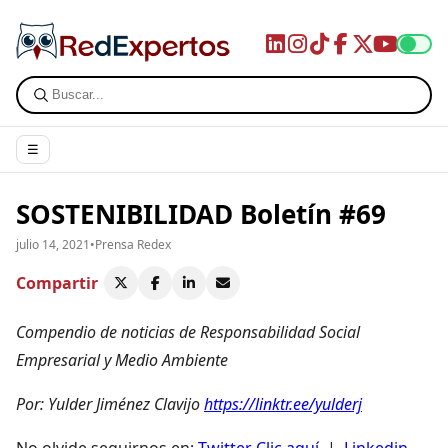
☰
SOSTENIBILIDAD Boletín #69
julio 14, 2021
•
Prensa Redex
Compartir
Compendio de noticias de Responsabilidad Social
Empresarial y Medio Ambiente
Por: Yulder Jiménez Clavijo
https://linktr.ee/yulderj
No olvide seguirnos en;
Twitter Clic aquí
, |
Linkedin