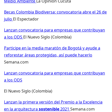
Medio Ambiente
La Opinión Cúcuta
Becas Colombia Biodiversa: convocatoria abre el 26 de
julio
El Espectador
Lanzan convocatoria para empresas que contribuyan
a los ODS
El Nuevo Siglo (Colombia)
Participe en la media maratón de Bogotá y ayude a
reforestar áreas protegidas, así puede hacerlo
Semana.com
Lanzan convocatoria para empresas que contribuyan
a los ODS
El Nuevo Siglo (Colombia)
Lanzan la primera versión del Premio a la Excelencia
en la arquitectura
sostenible
2021
Semana.com