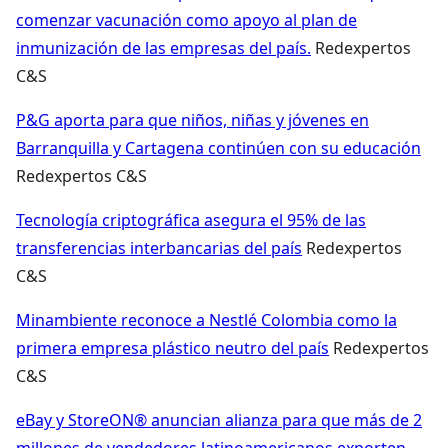
comenzar vacunación como apoyo al plan de
inmunización de las empresas del país.
Redexpertos
C&S
P&G aporta para que niños, niñas y jóvenes en
Barranquilla y Cartagena continúen con su educación
Redexpertos C&S
Tecnología criptográfica asegura el 95% de las
transferencias interbancarias del país
Redexpertos
C&S
Minambiente reconoce a Nestlé Colombia como la
primera empresa plástico neutro del país
Redexpertos
C&S
eBay y StoreON® anuncian alianza para que más de 2
millones de vendedores latinoamericanos exporten