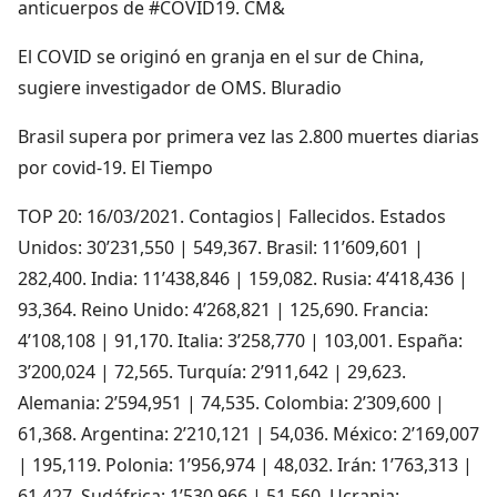
anticuerpos de #COVID19. CM&
El COVID se originó en granja en el sur de China,
sugiere investigador de OMS. Bluradio
Brasil supera por primera vez las 2.800 muertes diarias
por covid-19. El Tiempo
TOP 20: 16/03/2021. Contagios| Fallecidos. Estados
Unidos: 30’231,550 | 549,367. Brasil: 11’609,601 |
282,400. India: 11’438,846 | 159,082. Rusia: 4’418,436 |
93,364. Reino Unido: 4’268,821 | 125,690. Francia:
4’108,108 | 91,170. Italia: 3’258,770 | 103,001. España:
3’200,024 | 72,565. Turquía: 2’911,642 | 29,623.
Alemania: 2’594,951 | 74,535. Colombia: 2’309,600 |
61,368. Argentina: 2’210,121 | 54,036. México: 2’169,007
| 195,119. Polonia: 1’956,974 | 48,032. Irán: 1’763,313 |
61,427. Sudáfrica: 1’530,966 | 51,560. Ucrania: