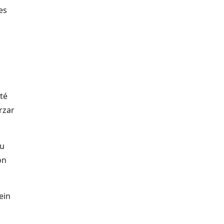
es
té
rzar
su
ón
ein