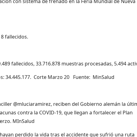
ción con sistema de frenado en la Feria Mundial de Nueva
 fallecidos.
9.489 fallecidos, 33.716.878 muestras procesadas, 5.494 acti
os: 34.445.177. Corte Marzo 20 Fuente: MinSalud
nciller @mluciaramirez, reciben del Gobierno alemán la últi
acunas contra la COVID-19, que llegan a fortalecer el Plan
uerzo. MInSalud
an perdido la vida tras el accidente que sufrió una ruta