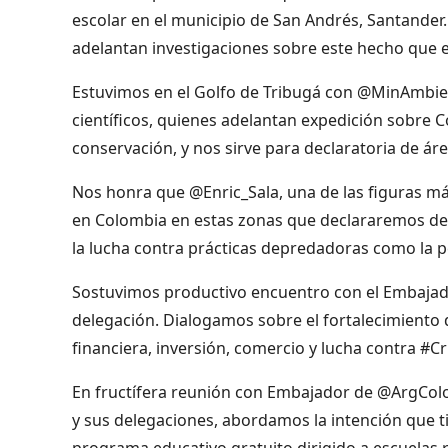
escolar en el municipio de San Andrés, Santander. 
adelantan investigaciones sobre este hecho que e
Estuvimos en el Golfo de Tribugá con @MinAmbien
científicos, quienes adelantan expedición sobre 
conservación, y nos sirve para declaratoria de á
Nos honra que @Enric_Sala, una de las figuras m
en Colombia en estas zonas que declararemos de 
la lucha contra prácticas depredadoras como la 
Sostuvimos productivo encuentro con el Embajad
delegación. Dialogamos sobre el fortalecimiento d
financiera, inversión, comercio y lucha contra #C
En fructífera reunión con Embajador de @ArgColo
y sus delegaciones, abordamos la intención que tien
programa educativo gratuito dirigido a escuelas 