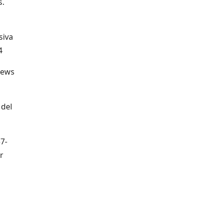
s.
siva
4
News
 del
7-
r