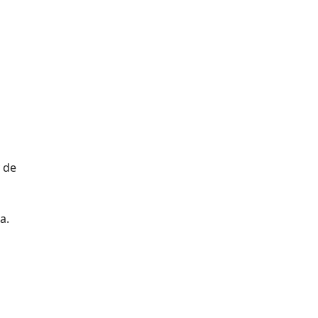
y de
a.