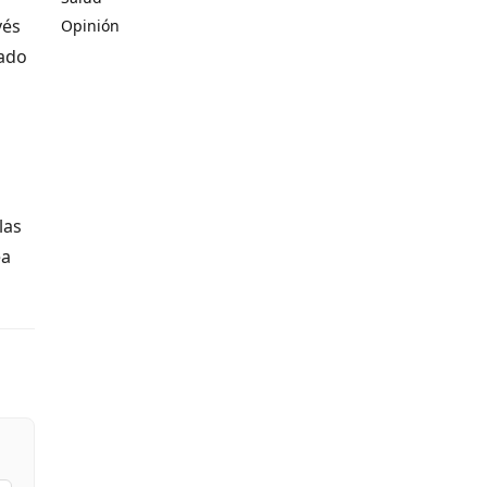
vés
Opinión
iado
las
ea