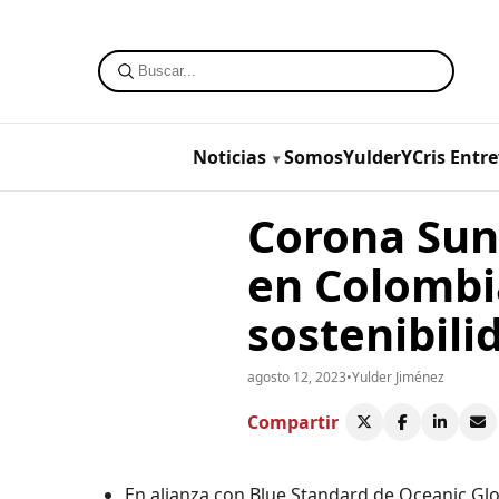
Noticias
SomosYulderYCris
Entre
Corona Suns
en Colombia
sostenibili
agosto 12, 2023
•
Yulder Jiménez
Compartir
En alianza con Blue Standard de Oceanic Glob