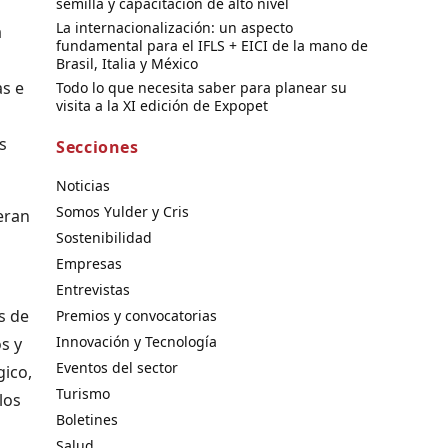
semilla y capacitación de alto nivel
La internacionalización: un aspecto
a
fundamental para el IFLS + EICI de la mano de
Brasil, Italia y México
as e
Todo lo que necesita saber para planear su
visita a la XI edición de Expopet
s
Secciones
Noticias
Somos Yulder y Cris
eran
Sostenibilidad
Empresas
Entrevistas
s de
Premios y convocatorias
Innovación y Tecnología
s y
Eventos del sector
gico,
Turismo
los
Boletines
Salud