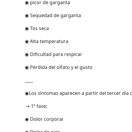
◉ picor de garganta
◉ Sequedad de garganta
◉ Tos seca
◉ Alta temperatura
◉ Dificultad para respirar
◉ Pérdida del olfato y el gusto
____
◉Los síntomas aparecen a partir del tercer día de
➙ 1ª fase;
◉ Dolor corporal
◉ Dolor de ojos