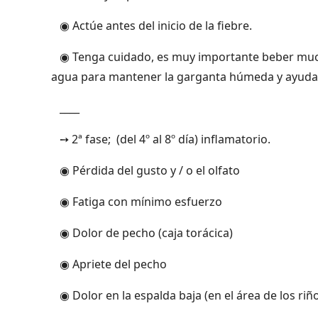
◉ Actúe antes del inicio de la fiebre.
◉ Tenga cuidado, es muy importante beber much
agua para mantener la garganta húmeda y ayudar
____
➙ 2ª fase; (del 4º al 8º día) inflamatorio.
◉ Pérdida del gusto y / o el olfato
◉ Fatiga con mínimo esfuerzo
◉ Dolor de pecho (caja torácica)
◉ Apriete del pecho
◉ Dolor en la espalda baja (en el área de los riñ