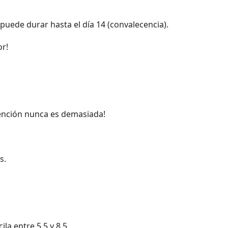
 puede durar hasta el día 14 (convalecencia).
r!
ención nunca es demasiada!
s.
a entre 5,5 y 8,5.