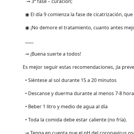
➙ 3ª fase – curación;
◉ El día 9 comienza la fase de cicatrización, que
◉ ¡No demore el tratamiento, cuanto antes mejo
____
➙ ¡Buena suerte a todos!
Es mejor seguir estas recomendaciones, ¡la prev
• Siéntese al sol durante 15 a 20 minutos
• Descanse y duerma durante al menos 7-8 hora
• Beber 1 litro y medio de agua al día
• Toda la comida debe estar caliente (no fría).
➙ Tenga en cuenta que el pH del coronavirus oscil