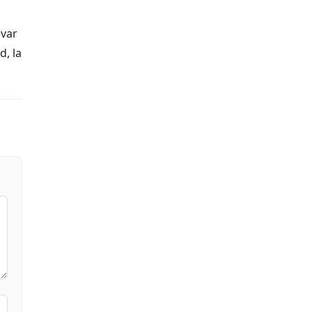
evar
d, la