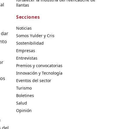
al
llantas
Secciones
Noticias
 dar
Somos Yulder y Cris
ento
Sostenibilidad
Empresas
Entrevistas
or
Premios y convocatorias
Innovación y Tecnología
los
Eventos del sector
Turismo
Boletines
Salud
Opinión
a
 del