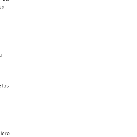
ue
u
 los
blero