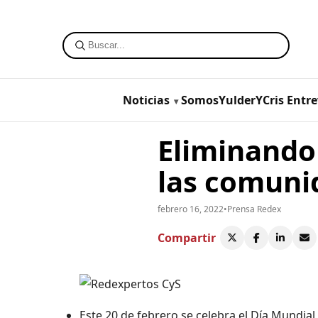
Noticias
SomosYulderYCris
Entre
Eliminando 
las comunid
febrero 16, 2022
•
Prensa Redex
Compartir
Este 20 de febrero se celebra el Día Mundial d