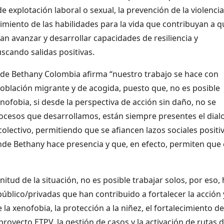
e explotación laboral o sexual, la prevención de la violencia
alecimiento de las habilidades para la vida que contribuyan a 
 avanzar y desarrollar capacidades de resiliencia y
scando salidas positivas.
de Bethany Colombia afirma “nuestro trabajo se hace con
 población migrante y de acogida, puesto que, no es posible
enofobia, si desde la perspectiva de acción sin daño, no se
procesos que desarrollamos, están siempre presentes el dial
 colectivo, permitiendo que se afiancen lazos sociales positi
nde Bethany hace presencia y que, en efecto, permiten que 
tud de la situación, no es posible trabajar solos, por eso, 
úblico/privadas que han contribuido a fortalecer la acción 
la xenofobia, la protección a la niñez, el fortalecimiento de
 proyecto ETPV, la gestión de casos y la activación de rutas 