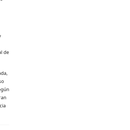
y
l de
ada,
so
Según
ran
cia