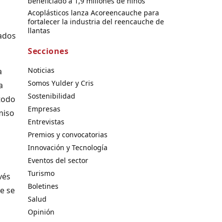
beneficiado a 1,9 millones de niños
Acoplásticos lanza Acoreencauche para
fortalecer la industria del reencauche de
llantas
tados
Secciones
Noticias
a
Somos Yulder y Cris
a
Sostenibilidad
 todo
Empresas
miso
Entrevistas
Premios y convocatorias
Innovación y Tecnología
Eventos del sector
Turismo
vés
Boletines
ue se
Salud
Opinión