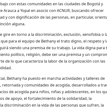
trabajo con estas comunidades en las ciudades de Bogotá y
e de Arauca a Yopal en asocio con ACNUR, buscando ofrecer
d y con dignificación de las personas, en particular, orien
tinción alguna.
 gire en torno a la discriminación, exclusión, xenofobia o l
que para el equipo de Bethany el trato digno, el respeto y l
eguirá siendo una premisa de su trabajo. La vida digna para
ento político, religión, debe ser una premisa y un compro
te de lo que caracteriza la labor de la organización con las
ilidad.
cial, Bethany ha puesto en marcha actividades y talleres de
a, retornada y comunidades de acogida, desarrollados a tra
pacios de acogida para niños, niñas y adolescentes, en los q
s de apoyo, el fortalecimiento de la solidaridad, la
 la discriminación en la vida de las personas que sufren, la