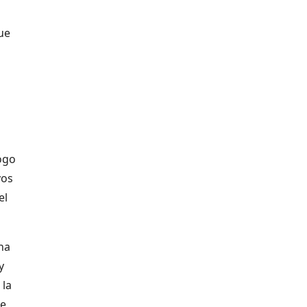
que
ogo
vos
el
ha
y
 la
de