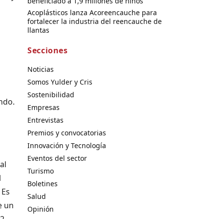
beneficiado a 1,9 millones de niños
Acoplásticos lanza Acoreencauche para
fortalecer la industria del reencauche de
llantas
s
Secciones
Noticias
Somos Yulder y Cris
Sostenibilidad
ndo.
Empresas
Entrevistas
Premios y convocatorias
Innovación y Tecnología
Eventos del sector
al
Turismo
l
Boletines
 Es
Salud
e un
Opinión
o2