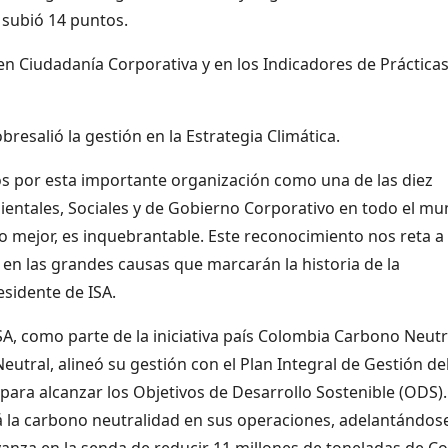
 subió 14 puntos.
en Ciudadanía Corporativa y en los Indicadores de Práctica
resalió la gestión en la Estrategia Climática.
os por esta importante organización como una de las diez
tales, Sociales y de Gobierno Corporativo en todo el mu
mejor, es inquebrantable. Este reconocimiento nos reta a
en las grandes causas que marcarán la historia de la
sidente de ISA.
SA, como parte de la iniciativa país Colombia Carbono Neutr
Neutral, alineó su gestión con el Plan Integral de Gestión de
ara alcanzar los Objetivos de Desarrollo Sostenible (ODS).
rá la carbono neutralidad en sus operaciones, adelantándos
anza en la senda de reducir 11 millones de toneladas de C