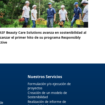
ASF Beauty Care Solutions avanza en sostenibilidad al
lcanzar el primer hito de su programa Responsibly
ctive
Nuestros Servicios
Formulación y/o ejecución de
proyectos
Creación de un modelo de
Sostenibilidad
Realización de informe de
 de