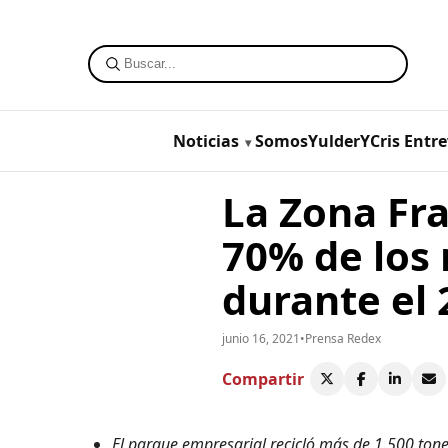
Noticias
SomosYulderYCris
Entre
La Zona Fra
70% de los 
durante el 
junio 16, 2021
•
Prensa Redex
Compartir
El parque empresarial recicló más de 1.500 ton