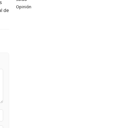
s
Opinión
l de