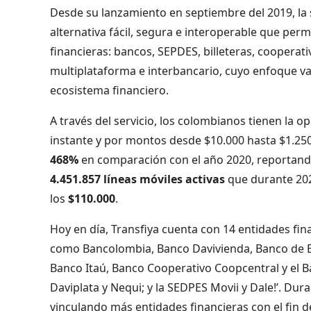
Desde su lanzamiento en septiembre del 2019, la 
alternativa fácil, segura e interoperable que per
financieras: bancos, SEPDES, billeteras, cooperati
multiplataforma e interbancario, cuyo enfoque va 
ecosistema financiero.
A través del servicio, los colombianos tienen la op
instante y por montos desde $10.000 hasta $1.250
468%
en comparación con el año 2020, reportan
4.451.857 líneas móviles activas
que durante 202
los
$110.000
.
Hoy en día, Transfiya cuenta con 14 entidades fin
como Bancolombia, Banco Davivienda, Banco de Bog
Banco Itaú, Banco Cooperativo Coopcentral y el Ba
Daviplata y Nequi; y la SEDPES Movii y Dale!’. Dur
vinculando más entidades financieras con el fin 