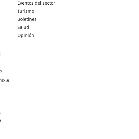
Eventos del sector
Turismo
Boletines
Salud
Opinión
l
e
no a
,
s