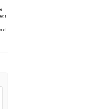
de
ueda
o el