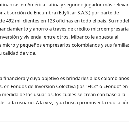
crofinanzas en América Latina y segundo jugador más relevan
or absorción de Encumbra (Edyficar S.A.S.) por parte de
e 492 mil clientes en 123 oficinas en todo el país. Su mode
inanciamiento y ahorro a través de crédito microempresarial
nversión y vivienda, entre otros. Mibanco le apuesta al
s micro y pequeños empresarios colombianos y sus familia
 calidad de vida.
a financiera y cuyo objetivo es brindarles a los colombiano
, en Fondos de Inversión Colectiva (los “FICs” o «Fondo” en
la medida de los usuarios, los cuales se crean con base a la
 de cada usuario. A la vez, tyba busca promover la educació