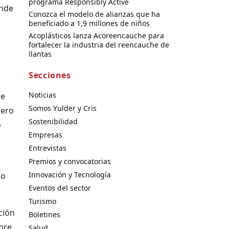
programa Responsibly Active
onde
Conozca el modelo de alianzas que ha
beneficiado a 1,9 millones de niños
Acoplásticos lanza Acoreencauche para
fortalecer la industria del reencauche de
llantas
Secciones
Noticias
de
Somos Yulder y Cris
nero
Sostenibilidad
o
Empresas
Entrevistas
Premios y convocatorias
Innovación y Tecnología
 o
Eventos del sector
Turismo
ción
Boletines
bre
Salud