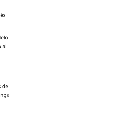
vés
delo
 al
s de
ings