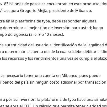
e $183 billones de pesos se encuentran en este producto; d
s”, asegura Gregorio Mejía, presidente de Mibanco.
stra en la plataforma de tyba, debe responder algunas
 y determinar el mejor tipo de inversión para usted; luego
po de vigencia (3, 6, 9 o 12 meses).
de autenticidad del usuario e identificación de la legalidad 
ara determinar la cuenta desde la cual se debe debitar el di
n los recursos y los rendimientos una vez se cumpla el plaz
o es necesario tener una cuenta en Mibanco, pues puede
r banco del país sin ningún costo adicional por transacción
irá por su inversión, la plataforma de tyba hace una simula
z se abra el CDT. Un cálculo que permite tener claridad so