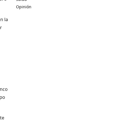
Opinión
n la
r
anco
mpo
te