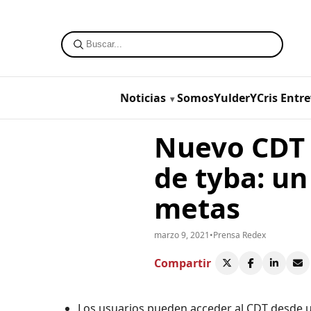
Noticias
SomosYulderYCris
Entre
Nuevo CDT 
de tyba: u
metas
marzo 9, 2021
•
Prensa Redex
Compartir
Los usuarios pueden acceder al CDT desde un