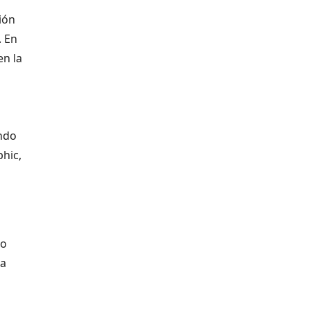
ión
. En
en la
undo
hic,
so
la