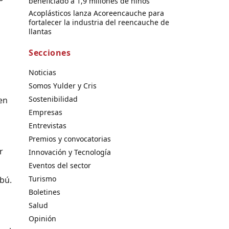
beneficiado a 1,9 millones de niños
Acoplásticos lanza Acoreencauche para
fortalecer la industria del reencauche de
llantas
Secciones
Noticias
Somos Yulder y Cris
Sostenibilidad
en
Empresas
Entrevistas
Premios y convocatorias
r
Innovación y Tecnología
Eventos del sector
Turismo
mbú.
Boletines
Salud
Opinión