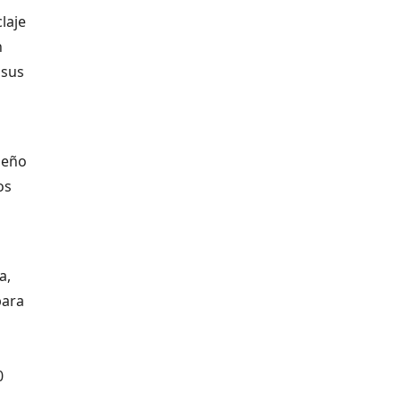
laje
n
 sus
peño
os
a,
para
0