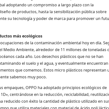
bal adoptando un compromiso a largo plazo con la
diseño de productos, hasta la sensibilización pública sobre
ente su tecnología y poder de marca para promover un fut
oductos más ecológicos
reocupaciones de la contaminación ambiental hoy en día. S
el Medio Ambiente, alrededor de 11 millones de toneladas 
océanos cada año. Los desechos plásticos que no se han
aminando el suelo y el agua, y eventualmente encuentran
limentos que comemos. Estos micro plásticos representan 
lmente sabemos muy poco.
n sus empaques, OPPO ha adoptado principios ecológicos de
», centrándose en la reducción, reciclabilidad, reutilizaci
 reducido con éxito la cantidad de plástico utilizado en su
po que utiliza materiales con material de ácido poli láctic