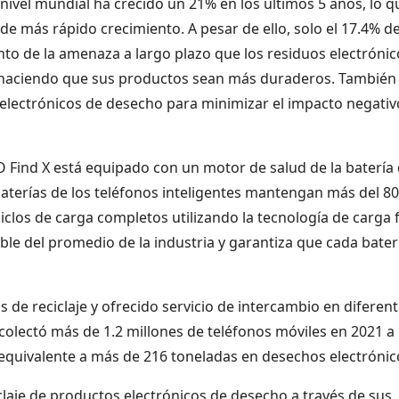
ivel mundial ha crecido un 21% en los últimos 5 años, lo q
de más rápido crecimiento. A pesar de ello, solo el 17.4% de
nto de la amenaza a largo plazo que los residuos electrónic
 haciendo que sus productos sean más duraderos. También
 electrónicos de desecho para minimizar el impacto negativ
PO Find X está equipado con un motor de salud de la batería
aterías de los teléfonos inteligentes mantengan más del 8
iclos de carga completos utilizando la tecnología de carga 
e del promedio de la industria y garantiza que cada bater
de reciclaje y ofrecido servicio de intercambio en diferen
lectó más de 1.2 millones de teléfonos móviles en 2021 a
 equivalente a más de 216 toneladas en desechos electrónic
aje de productos electrónicos de desecho a través de sus