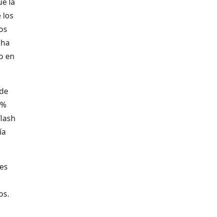
ue la
 los
os
 ha
o en
 de
0%
flash
ía
tes
os.