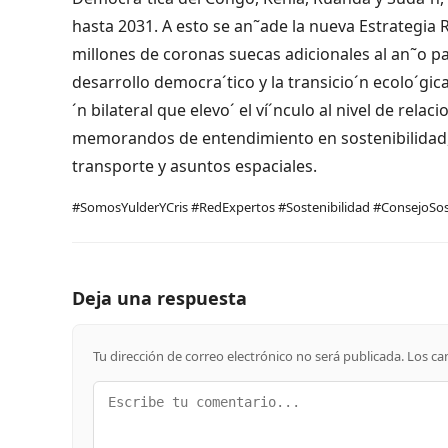
hasta 2031. A esto se an˜ade la nueva Estrategia 
millones de coronas suecas adicionales al an˜o par
desarrollo democra´tico y la transicio´n ecolo´gic
´n bilateral que elevo´ el ví´nculo al nivel de rela
memorandos de entendimiento en sostenibilidad, t
transporte y asuntos espaciales.
#SomosYulderYCris #RedExpertos #Sostenibilidad #ConsejoSos
Deja una respuesta
Tu dirección de correo electrónico no será publicada.
Los ca