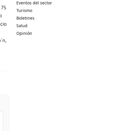
Eventos del sector
 75
Turismo
l
Boletines
acio
Salud
Opinión
´n,