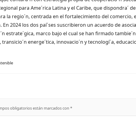
Regional para Ame´rica Latina y el Caribe, que dispondra´ de
a la regio´n, centrada en el fortalecimiento del comercio, e
a. En 2024 los dos paí´ses suscribieron un acuerdo de asoci
cio´n estrate´gica, marco bajo el cual se han firmado tambie´n
ransicio´n energe´tica, innovacio´n y tecnologí´a, educacio
tenible
mpos obligatorios están marcados con
*