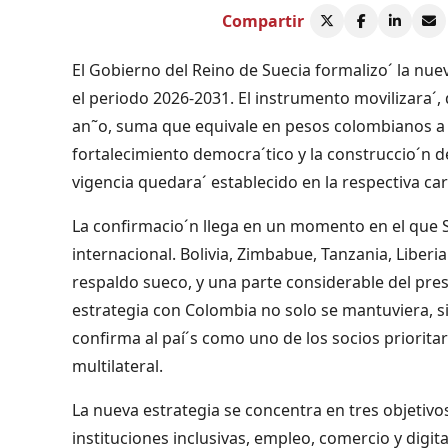
Compartir
El Gobierno del Reino de Suecia formalizo´ la nu
el periodo 2026-2031. El instrumento movilizara´,
an˜o, suma que equivale en pesos colombianos a $
fortalecimiento democra´tico y la construccio´n d
vigencia quedara´ establecido en la respectiva ca
La confirmacio´n llega en un momento en el que S
internacional. Bolivia, Zimbabue, Tanzania, Liber
respaldo sueco, y una parte considerable del pre
estrategia con Colombia no solo se mantuviera, si
confirma al paí´s como uno de los socios prioritar
multilateral.
La nueva estrategia se concentra en tres objetiv
instituciones inclusivas, empleo, comercio y digita