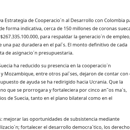
eva Estrategia de Cooperacio´n al Desarrollo con Colombia p
 de forma indicativa, cerca de 150 millones de coronas sueca
267.335.100.000, para respaldar la generacio´n de empleo,
e una paz duradera en el paí´s. El monto definitivo de cada
rta de asignacio´n presupuestaria.
uecia ha reducido su presencia en la cooperacio´n
ia y Mozambique, entre otros paí´ses, dejaron de contar con 
supuesto de ayuda se ha redirigido hacia Ucrania. Que la
no que se prorrogara y fortaleciera por cinco an˜os ma´s,
ios de Suecia, tanto en el plano bilateral como en el
os: mejorar las oportunidades de subsistencia mediante
lizacio´n; fortalecer el desarrollo democra´tico, los derecho