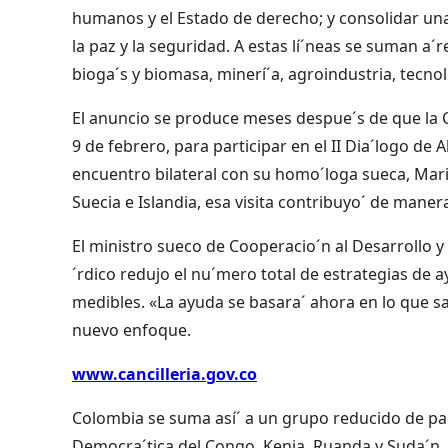
humanos y el Estado de derecho; y consolidar una 
la paz y la seguridad. A estas lí´neas se suman a´r
bioga´s y biomasa, minerí´a, agroindustria, tecnol
El anuncio se produce meses despue´s de que la Ca
9 de febrero, para participar en el II Dia´logo de 
encuentro bilateral con su homo´loga sueca, Mar
Suecia e Islandia, esa visita contribuyo´ de maner
El ministro sueco de Cooperacio´n al Desarrollo y
´rdico redujo el nu´mero total de estrategias de 
medibles. «La ayuda se basara´ ahora en lo que sa
nuevo enfoque.
www.cancilleria.gov.co
Colombia se suma así´ a un grupo reducido de paí
Democra´tica del Congo, Kenia, Ruanda y Suda´n,