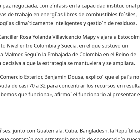
paz negociada, con e´nfasis en la capacidad institucional 
eas de trabajo en energí´as libres de combustibles fo´siles,
ogí´as clima´ticamente inteligentes y gestio´n de residuos.
nciller Rosa Yolanda Villavicencio Mapy viajara a Estocolmo
Alto Nivel entre Colombia y Suecia, en el que sostuvo un
ia Malmer. Segu´n la Embajada de Colombia en el Reino de
a decisiva a que la estrategia se mantuviera y se ampliara.
 Comercio Exterior, Benjamin Dousa, explico´ que el paí´s no
ayuda de casi 70 a 32 para concentrar los recursos en result
bemos que funciona», afirmo´ el funcionario al presentar e
´ses, junto con Guatemala, Cuba, Bangladesh, la Repu´blica
 que contara´n con estrategia propia de cooperacio´n suec