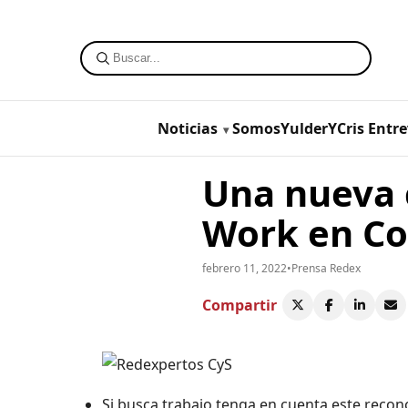
Noticias
SomosYulderYCris
Entre
Una nueva c
Work en C
febrero 11, 2022
•
Prensa Redex
Compartir
Si busca trabajo tenga en cuenta este recon