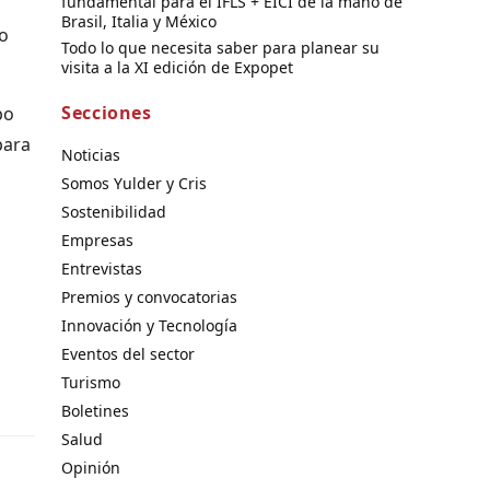
fundamental para el IFLS + EICI de la mano de
Brasil, Italia y México
vo
Todo lo que necesita saber para planear su
visita a la XI edición de Expopet
Secciones
po
para
Noticias
Somos Yulder y Cris
Sostenibilidad
Empresas
Entrevistas
Premios y convocatorias
Innovación y Tecnología
Eventos del sector
Turismo
Boletines
Salud
Opinión