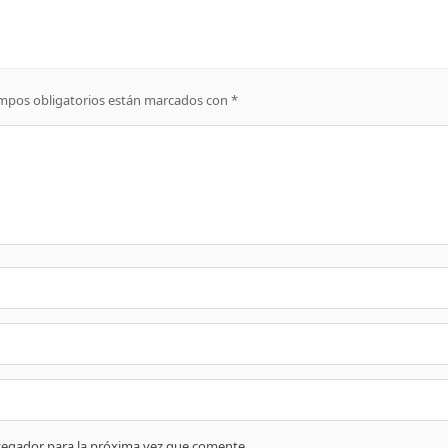
mpos obligatorios están marcados con
*
vegador para la próxima vez que comente.