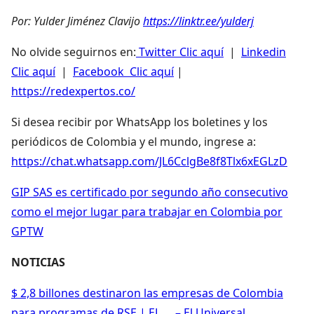
Por: Yulder Jiménez Clavijo
https://linktr.ee/yulderj
No olvide seguirnos en:
Twitter Clic aquí
|
Linkedin
Clic aquí
|
Facebook Clic aquí
|
https://redexpertos.co/
Si desea recibir por WhatsApp los boletines y los
periódicos de Colombia y el mundo, ingrese a:
https://chat.whatsapp.com/JL6CclgBe8f8Tlx6xEGLzD
GIP SAS es certificado por segundo año consecutivo
como el mejor lugar para trabajar en Colombia por
GPTW
NOTICIAS
$ 2,8 billones destinaron las empresas de Colombia
para programas de RSE | EL … – El Universal