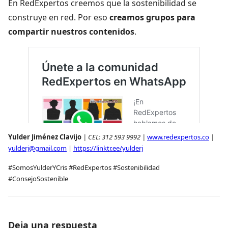
En RedExpertos creemos que la sostenibilidad se
construye en red. Por eso
creamos grupos para
compartir nuestros contenidos
.
Yulder Jiménez Clavijo
| CEL: 312 593 9992 |
www.redexpertos.co
|
yulderj@gmail.com
|
https://linktr.ee/yulderj
#SomosYulderYCris #RedExpertos #Sostenibilidad
#ConsejoSostenible
Deja una respuesta